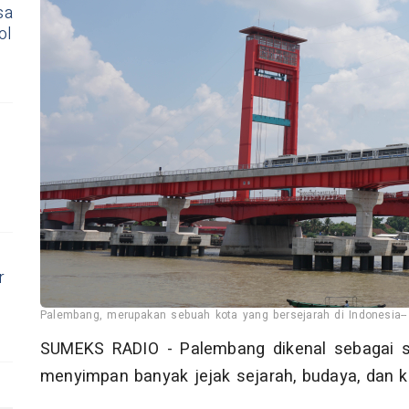
sa
ol
r
Palembang, merupakan sebuah kota yang bersejarah di Indonesia--
SUMEKS RADIO - Palembang dikenal sebagai sa
menyimpan banyak jejak sejarah, budaya, dan ku