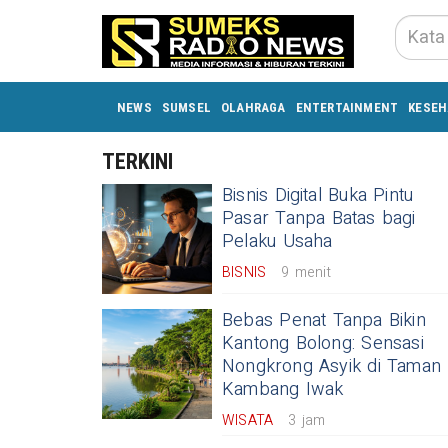
NEWS
SUMSEL
OLAHRAGA
ENTERTAINMENT
KESEH
TERKINI
Bisnis Digital Buka Pintu
Pasar Tanpa Batas bagi
Pelaku Usaha
BISNIS
9 menit
Bebas Penat Tanpa Bikin
Kantong Bolong: Sensasi
Nongkrong Asyik di Taman
Kambang Iwak
WISATA
3 jam