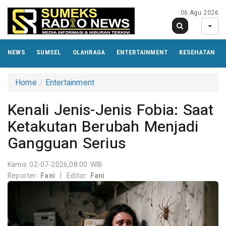
06 Agu 2026
NEWS
SUMSEL
OLAHRAGA
ENTERTAINMENT
KESEHATAN
Home
Entertainment
Kenali Jenis-Jenis Fobia: Saat
Ketakutan Berubah Menjadi
Gangguan Serius
Kamis 02-07-2026,08:00 WIB
Reporter:
Fani
|
Editor:
Fani