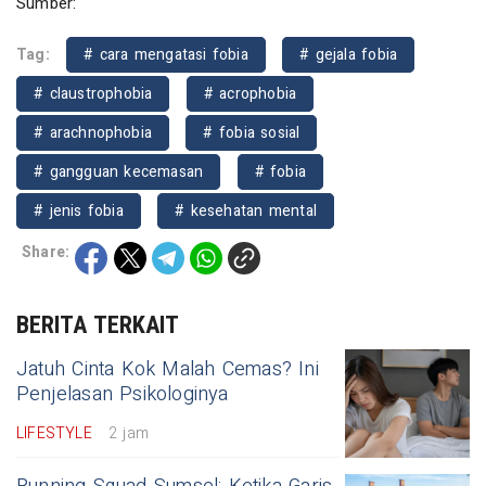
Sumber:
Tag:
# cara mengatasi fobia
# gejala fobia
# claustrophobia
# acrophobia
# arachnophobia
# fobia sosial
# gangguan kecemasan
# fobia
# jenis fobia
# kesehatan mental
Share:
BERITA TERKAIT
Jatuh Cinta Kok Malah Cemas? Ini
Penjelasan Psikologinya
LIFESTYLE
2 jam