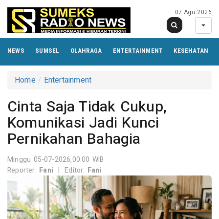
07 Agu 2026
NEWS
SUMSEL
OLAHRAGA
ENTERTAINMENT
KESEHATAN
Home
Entertainment
Cinta Saja Tidak Cukup,
Komunikasi Jadi Kunci
Pernikahan Bahagia
Minggu 05-07-2026,00:00 WIB
Reporter:
Fani
|
Editor:
Fani