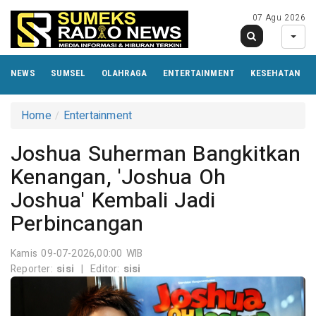
07 Agu 2026
NEWS
SUMSEL
OLAHRAGA
ENTERTAINMENT
KESEHATAN
Home
Entertainment
Joshua Suherman Bangkitkan
Kenangan, 'Joshua Oh
Joshua' Kembali Jadi
Perbincangan
Kamis 09-07-2026,00:00 WIB
Reporter:
sisi
|
Editor:
sisi