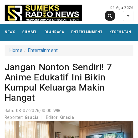
06 Agu 2026
NEWS
SUMSEL
OLAHRAGA
ENTERTAINMENT
KESEHATAN
Home
Entertainment
Jangan Nonton Sendiri! 7
Anime Edukatif Ini Bikin
Kumpul Keluarga Makin
Hangat
Rabu 08-07-2026,00:00 WIB
Reporter:
Gracia
|
Editor:
Gracia