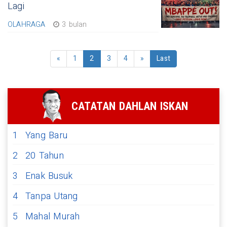
Lagi
OLAHRAGA
3 bulan
«
1
2
3
4
»
Last
CATATAN DAHLAN ISKAN
1
Yang Baru
2
20 Tahun
3
Enak Busuk
4
Tanpa Utang
5
Mahal Murah