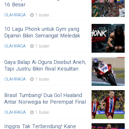
16 Besar
OLAHRAGA
1 bulan
10 Lagu Phonk untuk Gym yang
Dijamin Bikin Semangat Meledak
OLAHRAGA
1 bulan
Gaya Balap Ai Ogura Disebut Aneh,
Tapi Justru Bikin Rival Kesulitan
OLAHRAGA
1 bulan
Brasil Tumbang! Dua Gol Haaland
Antar Norwegia ke Perempat Final
OLAHRAGA
1 bulan
Inggris Tak Terbendung! Kane