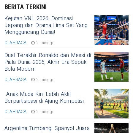
BERITA TERKINI
Kejutan VNL 2026: Dominasi
Jepang dan Drama Lima Set Yang
Mengguncang Dunia!
OLAHRAGA
2 minggu
Duel Terakhir Ronaldo dan Messi di
Piala Dunia 2026, Akhir Era Sepak
Bola Modern
OLAHRAGA
2 minggu
Anak Muda Kini Lebih Aktif
Berpartisipasi di Ajang Kompetisi
OLAHRAGA
2 minggu
Argentina Tumbang! Spanyol Juara