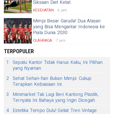
Siksaan Diet Ketat.
KESEHATAN
6 jam
Mimpi Besar Garuda! Dua Alasan
yang Bisa Mengantar Indonesia ke
Piala Dunia 2030
OLAHRAGA
7 jam
TERPOPULER
1
Sepatu Kantor Tidak Harus Kaku, Ini Pilihan
yang Nyaman
2
Sehat Sehari-hari Bukan Mimpi: Cukup
Terapkan Kebiasaan Ini
3
Minimarket Tak Lagi Beri Kantong Plastik,
Ternyata Ini Bahaya yang Ingin Dicegah
4
Estetika Tempo Dulu! Geliat Tren Vintage