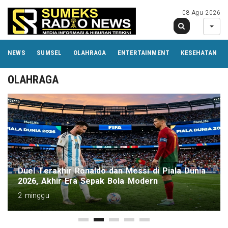
08 Agu 2026
NEWS
SUMSEL
OLAHRAGA
ENTERTAINMENT
KESEHATAN
OLAHRAGA
Duel Terakhir Ronaldo dan Messi di Piala Dunia
2026, Akhir Era Sepak Bola Modern
2 minggu