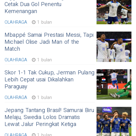
Cetak Dua Gol Penentu
Kemenangan
OLAHRAGA
1 bulan
Mbappé Samai Prestasi Messi, Tapi
Michael Olise Jadi Man of the
Match
OLAHRAGA
1 bulan
Skor 1-1 Tak Cukup, Jerman Pulang
Lebih Cepat usai Dikalahkan
Paraguay
OLAHRAGA
1 bulan
Jepang Tantang Brasil! Samurai Biru
Melaju, Swedia Lolos Dramatis
Lewat Jalur Peringkat Ketiga
OLAHRAGA
1 bulan