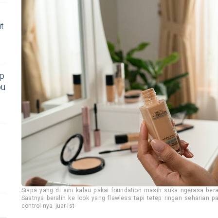
t
ip
bu
!
Siapa yang di sini kalau pakai foundation masih suka ngerasa bera
Saatnya beralih ke look yang flawless tapi tetep ringan seharian p
control-nya juar-ist-