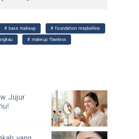
# base makeup
# foundation maybelline
angkau
# makeup flawless
ew Jujur
hu!
gkah yang