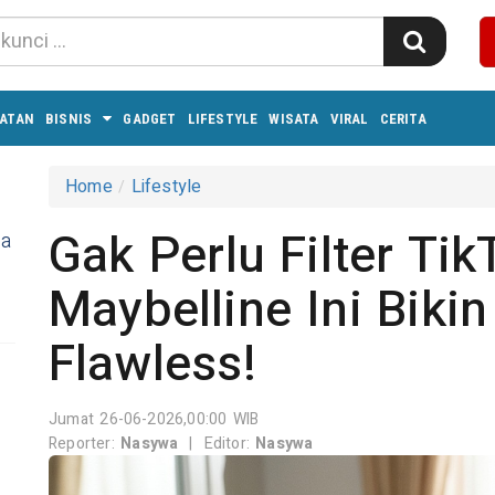
ATAN
BISNIS
GADGET
LIFESTYLE
WISATA
VIRAL
CERITA
Home
Lifestyle
Gak Perlu Filter Ti
ra
Maybelline Ini Biki
Flawless!
Jumat 26-06-2026,00:00 WIB
Reporter:
Nasywa
|
Editor:
Nasywa