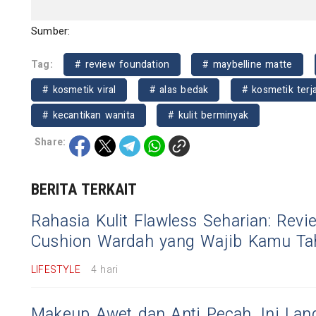
Sumber:
Tag:
# review foundation
# maybelline matte
# kosmetik viral
# alas bedak
# kosmetik terj
# kecantikan wanita
# kulit berminyak
Share:
BERITA TERKAIT
Rahasia Kulit Flawless Seharian: Revi
Cushion Wardah yang Wajib Kamu Ta
LIFESTYLE
4 hari
Makeup Awet dan Anti Pecah, Ini Lan