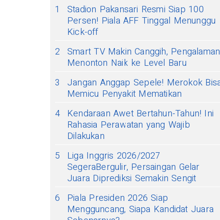
1
Stadion Pakansari Resmi Siap 100
Persen! Piala AFF Tinggal Menunggu
Kick-off
2
Smart TV Makin Canggih, Pengalama
Menonton Naik ke Level Baru
3
Jangan Anggap Sepele! Merokok Bis
Memicu Penyakit Mematikan
4
Kendaraan Awet Bertahun-Tahun! Ini
Rahasia Perawatan yang Wajib
Dilakukan
5
Liga Inggris 2026/2027
SegeraBergulir, Persaingan Gelar
Juara Diprediksi Semakin Sengit
6
Piala Presiden 2026 Siap
Mengguncang, Siapa Kandidat Juara