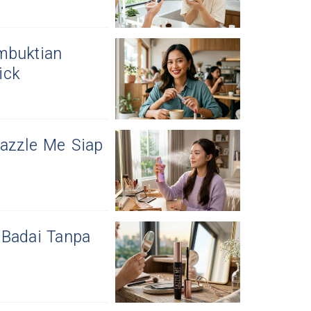
mbuktian
ick
Dazzle Me Siap
 Badai Tanpa