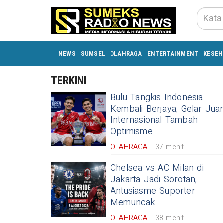
NEWS
SUMSEL
OLAHRAGA
ENTERTAINMENT
KESEH
TERKINI
Bulu Tangkis Indonesia
Kembali Berjaya, Gelar Jua
Internasional Tambah
Optimisme
OLAHRAGA
37 menit
Chelsea vs AC Milan di
Jakarta Jadi Sorotan,
Antusiasme Suporter
Memuncak
OLAHRAGA
38 menit