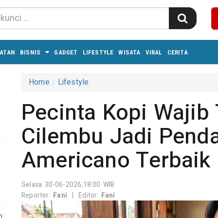
ATAN
BISNIS
GADGET
LIFESTYLE
WISATA
VIRAL
CERITA
Home
Lifestyle
Pecinta Kopi Wajib 
Cilembu Jadi Pend
Americano Terbaik
Selasa 30-06-2026,18:00 WIB
Reporter:
Fani
|
Editor:
Fani
n: