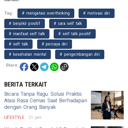
Tag:
# mengatasi overthinking
# motivasi diri
# berpikir positif
# cara self talk
# manfaat self talk
# self talk positif
# self talk
# percaya diri
# kesehatan mental
# pengembangan diri
Share:
BERITA TERKAIT
Bicara Tanpa Ragu: Solusi Praktis
Atasi Rasa Cemas Saat Berhadapan
dengan Orang Banyak
LIFESTYLE
21 jam