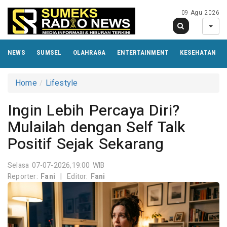
09 Agu 2026
NEWS
SUMSEL
OLAHRAGA
ENTERTAINMENT
KESEHATAN
Home
Lifestyle
Ingin Lebih Percaya Diri?
Mulailah dengan Self Talk
Positif Sejak Sekarang
Selasa 07-07-2026,19:00 WIB
Reporter:
Fani
|
Editor:
Fani