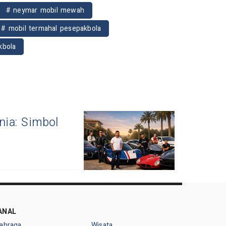
# neymar mobil mewah
# mobil termahal pesepakbola
kbola
nia: Simbol
ANAL
lahraga
Wisata