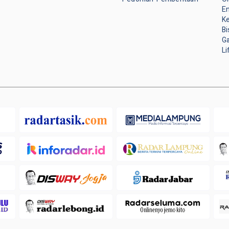
E
K
Bi
G
Li