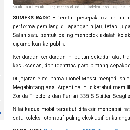
Salah satu bentuk paling mencolok adalah koleksi mobil super maha
SUMEKS RADIO -
Deretan pesepakbola papan at
performa gemilang di lapangan hijau, tetapi ju
Salah satu bentuk paling mencolok adalah kole
dipamerkan ke publik.
Kendaraan-kendaraan ini bukan sekadar alat tran
kesuksesan, dan identitas para bintang sepakbol
Di jajaran elite, nama Lionel Messi menjadi sal
Megabintang asal Argentina ini diketahui memilik
Zonda Tricolore dan Ferrari 335 S Spider Scagliet
Nilai kedua mobil tersebut ditaksir mencapai ra
!
satu koleksi otomotif paling eksklusif di kalanga