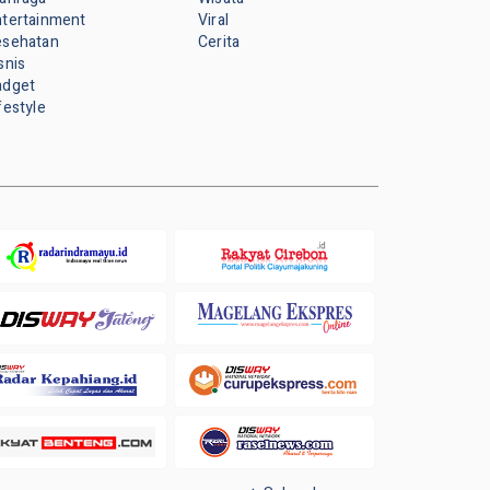
ntertainment
Viral
esehatan
Cerita
snis
adget
festyle