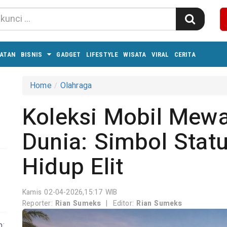
ATAN
BISNIS
GADGET
LIFESTYLE
WISATA
VIRAL
CERITA
Home
Olahraga
Koleksi Mobil Mew
Dunia: Simbol Stat
Hidup Elit
Kamis 02-04-2026,15:17 WIB
Reporter:
Rian Sumeks
|
Editor:
Rian Sumeks
n: