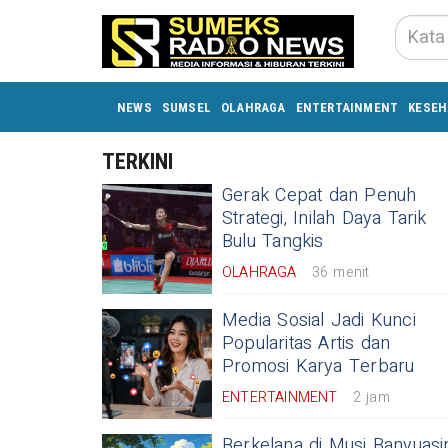
NEWS
SUMSEL
OLAHRAGA
ENTERTAINMENT
KESEH
TERKINI
Gerak Cepat dan Penuh
Strategi, Inilah Daya Tarik
Bulu Tangkis
OLAHRAGA
36 menit
Media Sosial Jadi Kunci
Popularitas Artis dan
Promosi Karya Terbaru
ENTERTAINMENT
2 jam
Berkelana di Musi Banyuasi