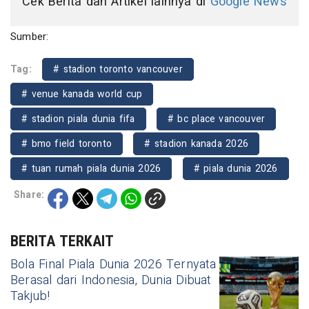
Cek Berita dan Artikel lainnya di
Google News
Sumber:
Tag:
# stadion toronto vancouver
# venue kanada world cup
# stadion piala dunia fifa
# bc place vancouver
# bmo field toronto
# stadion kanada 2026
# tuan rumah piala dunia 2026
# piala dunia 2026
Share:
BERITA TERKAIT
Bola Final Piala Dunia 2026 Ternyata
Berasal dari Indonesia, Dunia Dibuat
Takjub!