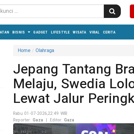
ATAN
BISNIS
GADGET
LIFESTYLE
WISATA
VIRAL
CERITA
Home
Olahraga
Jepang Tantang Bras
Melaju, Swedia Lol
Lewat Jalur Peringk
Rabu 01-07-2026,22:49 WIB
Reporter:
Gaza
|
Editor:
Gaza