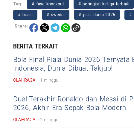
Tag:
# fase knockout
# peringkat ketiga terbaik
# brasil
# swedia
# piala dunia 2026
# 
Share:
BERITA TERKAIT
Bola Final Piala Dunia 2026 Ternyata 
Indonesia, Dunia Dibuat Takjub!
OLAHRAGA
1 minggu
Duel Terakhir Ronaldo dan Messi di P
2026, Akhir Era Sepak Bola Modern
OLAHRAGA
2 minggu