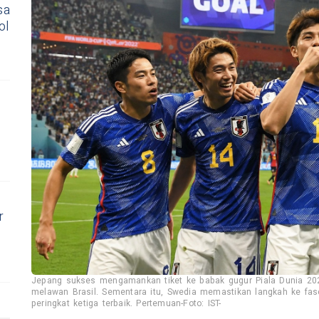
sa
ol
r
Jepang sukses mengamankan tiket ke babak gugur Piala Dunia 202
melawan Brasil. Sementara itu, Swedia memastikan langkah ke fase
peringkat ketiga terbaik. Pertemuan-Foto: IST-