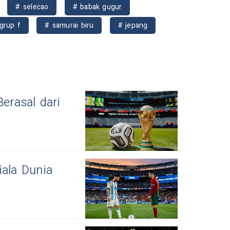
# selecao
# babak gugur
grup f
# samurai biru
# jepang
Berasal dari
iala Dunia