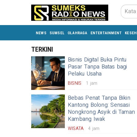
NEWS
SUMSEL
OLAHRAGA
ENTERTAINMENT
KESEH
TERKINI
Bisnis Digital Buka Pintu
Pasar Tanpa Batas bagi
Pelaku Usaha
BISNIS
1 jam
Bebas Penat Tanpa Bikin
Kantong Bolong: Sensasi
Nongkrong Asyik di Taman
Kambang Iwak
WISATA
4 jam