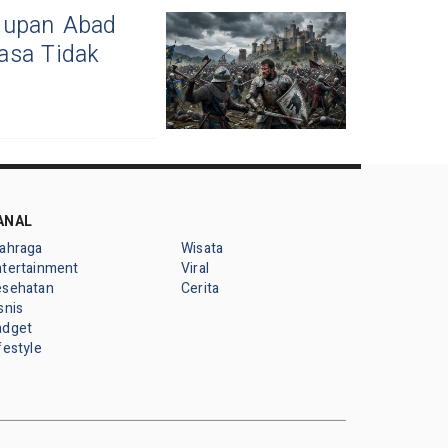
idupan Abad
asa Tidak
ANAL
lahraga
Wisata
ntertainment
Viral
esehatan
Cerita
snis
adget
festyle