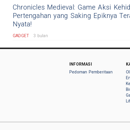
Chronicles Medieval: Game Aksi Keh
Pertengahan yang Saking Epiknya Ter
Nyata!
GADGET
3 bulan
INFORMASI
K
Pedoman Pemberitaan
O
E
K
Bi
G
Li