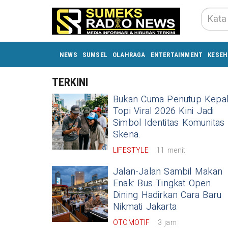
NEWS
SUMSEL
OLAHRAGA
ENTERTAINMENT
KESEH
TERKINI
Bukan Cuma Penutup Kepal
Topi Viral 2026 Kini Jadi
Simbol Identitas Komunitas
Skena.
LIFESTYLE
11 menit
Jalan-Jalan Sambil Makan
Enak: Bus Tingkat Open
Dining Hadirkan Cara Baru
Nikmati Jakarta
OTOMOTIF
3 jam