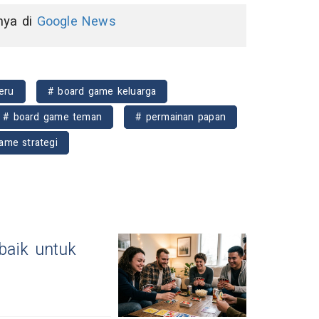
nnya di
Google News
eru
# board game keluarga
# board game teman
# permainan papan
ame strategi
baik untuk