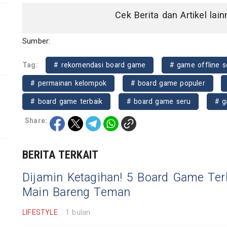
Cek Berita dan Artikel lai
Sumber:
Tag:
# rekomendasi board game
# game offline s
# permainan kelompok
# board game populer
# board game terbaik
# board game seru
# g
Share:
BERITA TERKAIT
Dijamin Ketagihan! 5 Board Game Ter
Main Bareng Teman
LIFESTYLE
1 bulan