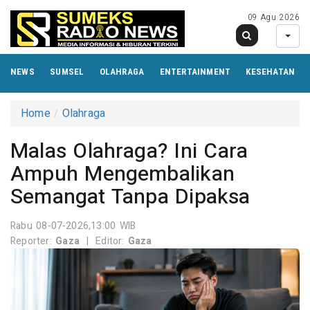
09 Agu 2026
NEWS
SUMSEL
OLAHRAGA
ENTERTAINMENT
KESEHATAN
Home
Olahraga
Malas Olahraga? Ini Cara
Ampuh Mengembalikan
Semangat Tanpa Dipaksa
Rabu 08-07-2026,13:00 WIB
Reporter:
Gaza
|
Editor:
Gaza