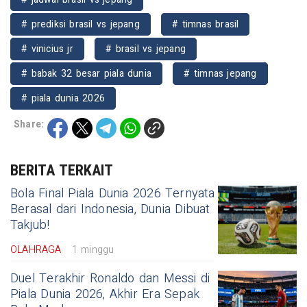
# prediksi brasil vs jepang
# timnas brasil
# vinicius jr
# brasil vs jepang
# babak 32 besar piala dunia
# timnas jepang
# piala dunia 2026
Share:
BERITA TERKAIT
Bola Final Piala Dunia 2026 Ternyata
Berasal dari Indonesia, Dunia Dibuat
Takjub!
OLAHRAGA
1 minggu
Duel Terakhir Ronaldo dan Messi di
Piala Dunia 2026, Akhir Era Sepak