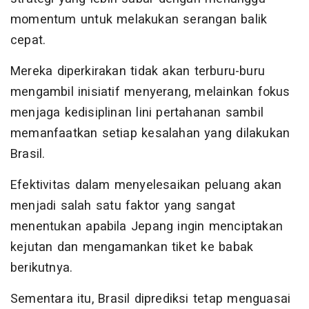
momentum untuk melakukan serangan balik
cepat.
Mereka diperkirakan tidak akan terburu-buru
mengambil inisiatif menyerang, melainkan fokus
menjaga kedisiplinan lini pertahanan sambil
memanfaatkan setiap kesalahan yang dilakukan
Brasil.
Efektivitas dalam menyelesaikan peluang akan
menjadi salah satu faktor yang sangat
menentukan apabila Jepang ingin menciptakan
kejutan dan mengamankan tiket ke babak
berikutnya.
Sementara itu, Brasil diprediksi tetap menguasai