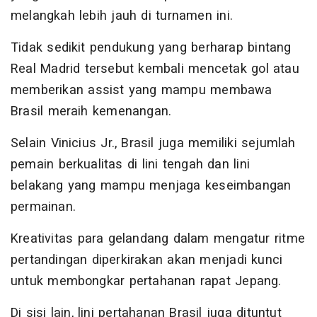
melangkah lebih jauh di turnamen ini.
Tidak sedikit pendukung yang berharap bintang
Real Madrid tersebut kembali mencetak gol atau
memberikan assist yang mampu membawa
Brasil meraih kemenangan.
Selain Vinicius Jr., Brasil juga memiliki sejumlah
pemain berkualitas di lini tengah dan lini
belakang yang mampu menjaga keseimbangan
permainan.
Kreativitas para gelandang dalam mengatur ritme
pertandingan diperkirakan akan menjadi kunci
untuk membongkar pertahanan rapat Jepang.
Di sisi lain, lini pertahanan Brasil juga dituntut