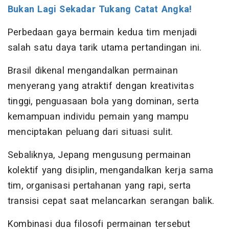
Bukan Lagi Sekadar Tukang Catat Angka!
Perbedaan gaya bermain kedua tim menjadi
salah satu daya tarik utama pertandingan ini.
Brasil dikenal mengandalkan permainan
menyerang yang atraktif dengan kreativitas
tinggi, penguasaan bola yang dominan, serta
kemampuan individu pemain yang mampu
menciptakan peluang dari situasi sulit.
Sebaliknya, Jepang mengusung permainan
kolektif yang disiplin, mengandalkan kerja sama
tim, organisasi pertahanan yang rapi, serta
transisi cepat saat melancarkan serangan balik.
Kombinasi dua filosofi permainan tersebut