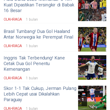
Kuat Dipastikan Tersingkir di Babak
16 Besar
OLAHRAGA
1 bulan
Brasil Tumbang! Dua Gol Haaland
Antar Norwegia ke Perempat Final
OLAHRAGA
1 bulan
Inggris Tak Terbendung! Kane
Cetak Dua Gol Penentu
Kemenangan
OLAHRAGA
1 bulan
Skor 1-1 Tak Cukup, Jerman Pulang
Lebih Cepat usai Dikalahkan
Paraguay
OLAHRAGA
1 bulan